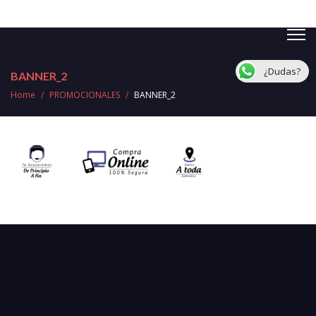
¿Dudas?
BANNER_2
Home
/
PROMOCIONALES
/
BANNER_2