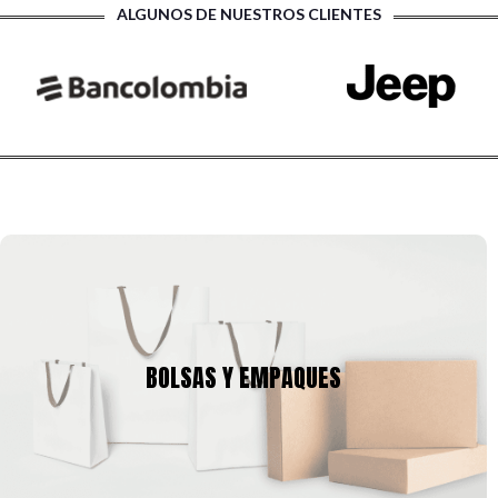
ALGUNOS DE NUESTROS CLIENTES
BOLSAS Y EMPAQUES
Tenemos una amplia gama de empaques para tu producto,
BOLSAS Y EMPAQUES
cajas y bolsas en gran variedad de tamaños, calibres,
formas, que se pueden ajustar a la imagen corporativa de tu
empresa.