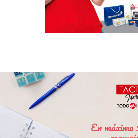
En máximo 2
comuni