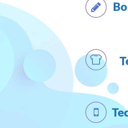
Bo
T
Te