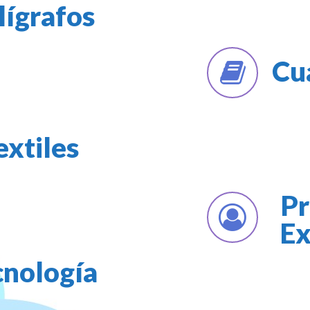
lígrafos
Cu
extiles
Pr
Ex
cnología