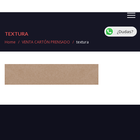
¿Dudas?
TEXTURA
Home
/
VENTA CARTÓN PRENSADO
/
textura