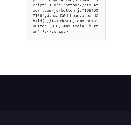
cript';s.src='https://gso.am
ocrm.com/js/button.js?166490
7106';d.head&&d.head.appendC
hild(s)}(window,0,'amoSocial
Button',0,0,'amo_social_butt
on'));</script>