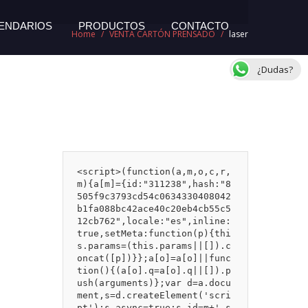
ENDARIOS
PRODUCTOS
CONTACTO
Home
/
VENTA CARTÓN PRENSADO
/
laser
¿Dudas?
<script>(function(a,m,o,c,r,
m){a[m]={id:"311238",hash:"8
505f9c3793cd54c0634330408042
b1fa088bc42ace40c20eb4cb55c5
12cb762",locale:"es",inline:
true,setMeta:function(p){thi
s.params=(this.params||[]).c
oncat([p])}};a[o]=a[o]||func
tion(){(a[o].q=a[o].q||[]).p
ush(arguments)};var d=a.docu
ment,s=d.createElement('scri
pt');s.async=true;s.id=m+'_s