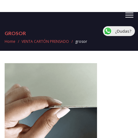
¿Dudas?
GROSOR
Home
/
VENTA CARTÓN PRENSADO
/
grosor