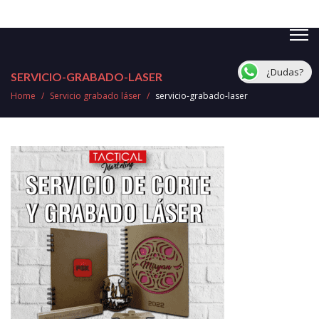
¿Dudas?
SERVICIO-GRABADO-LASER
Home
/
Servicio grabado láser
/
servicio-grabado-laser