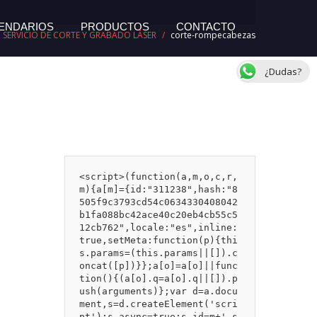
ENDARIOS
PRODUCTOS
CONTACTO
SERVICIO DE CORTE Y GRABADO LÁSER
/
corte-rompecabezas
¿Dudas?
<script>(function(a,m,o,c,r,
m){a[m]={id:"311238",hash:"8
505f9c3793cd54c0634330408042
b1fa088bc42ace40c20eb4cb55c5
12cb762",locale:"es",inline:
true,setMeta:function(p){thi
s.params=(this.params||[]).c
oncat([p])}};a[o]=a[o]||func
tion(){(a[o].q=a[o].q||[]).p
ush(arguments)};var d=a.docu
ment,s=d.createElement('scri
pt');s.async=true;s.id=m+'_s