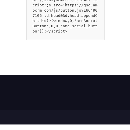
cript';s.src='https://gso.am
ocrm.com/js/button.js?166490
7106';d.head&&d.head.appendC
hild(s)}(window,0,'amoSocial
Button',0,0,'amo_social_butt
on'));</script>