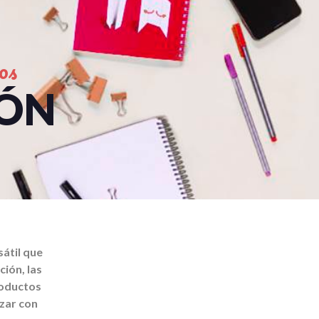
os
IÓN
átil que
ión, las
roductos
zar con