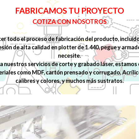
FABRICAMOS TU PROYECTO
COTIZA CON NOSOTROS
r todo el proceso de fabricación del producto, incluido
esión de alta calidad en plotter de 1.440, pegue y arma
necesite.
a nuestros servicios de corte y grabado láser, estamos
eriales como MDF, cartón prensado y corrugado, Acrílic
calibres y colores, y muchos más sustratos.
IMPRESIÓN GRAN FORMATO
Diseñamos e imprimimos todo tipo de pendones
publicitarios y banners de alto impacto. Usamos materiales