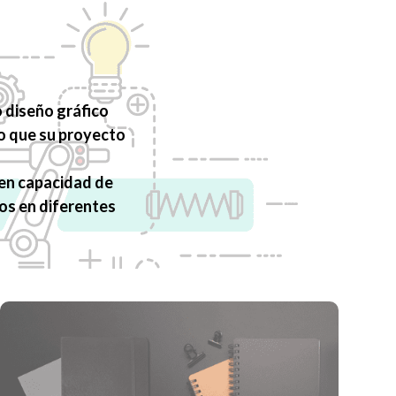
 diseño gráfico
do que su proyecto
 en capacidad de
os en diferentes
CUADERNOS Y AGENDAS
Tenemos mas de 10 años en la fabricación de