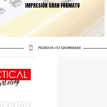
de la mejor calidad para asegurar la durabilidad y fidelidad del
IMPRESIÓN GRAN FORMATO
Tú eliges el tipo de acabados que requieras:
producto final.
ojales, tubos, con estructura o colgantes. Asegura la mayor
visibilidad e impacto para tu marca o evento con las solución
más eficiente y económica!
PEDIDOS +57 320 8401643