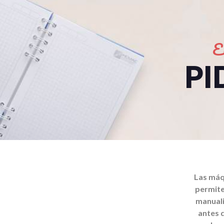
E
PI
Las máq
permite
manuali
antes 