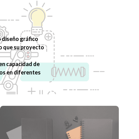
 diseño gráfico
do que su proyecto
 en capacidad de
os en diferentes
CUADERNOS Y AGENDAS
Tenemos mas de 10 años en la fabricación de