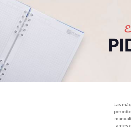
E
PI
Las máq
permite
manuali
antes 