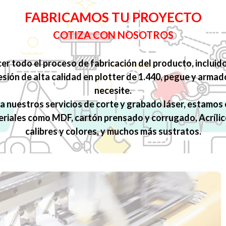
FABRICAMOS TU PROYECTO
COTIZA CON NOSOTROS
r todo el proceso de fabricación del producto, incluido
esión de alta calidad en plotter de 1.440, pegue y arma
necesite.
a nuestros servicios de corte y grabado láser, estamos
eriales como MDF, cartón prensado y corrugado, Acrílic
calibres y colores, y muchos más sustratos.
IMPRESIÓN GRAN FORMATO
Diseñamos e imprimimos todo tipo de pendones
publicitarios y banners de alto impacto. Usamos materiales