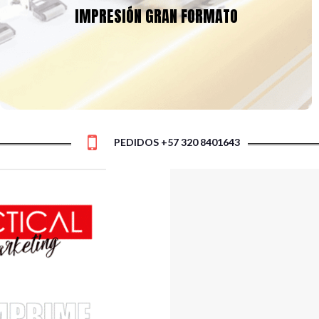
de la mejor calidad para asegurar la durabilidad y fidelidad del
IMPRESIÓN GRAN FORMATO
Tú eliges el tipo de acabados que requieras:
producto final.
ojales, tubos, con estructura o colgantes. Asegura la mayor
visibilidad e impacto para tu marca o evento con las solución
más eficiente y económica!
PEDIDOS +57 320 8401643