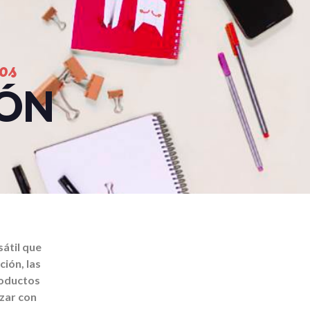
os
IÓN
átil que
ión, las
roductos
zar con