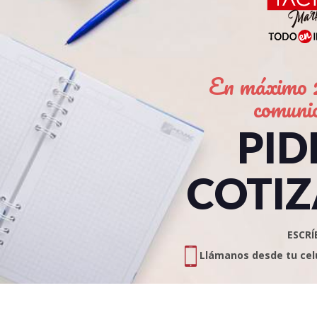
En máximo 2
comuni
PID
COTIZ
ESCRÍ
Llámanos desde tu celul