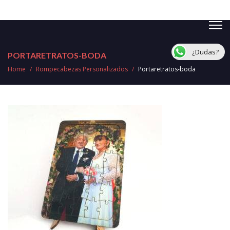
¿Dudas?
PORTARETRATOS-BODA
Home
/
Rompecabezas Personalizados
/
Portaretratos-boda