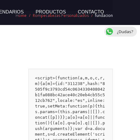
ENDARIOS
PRODUCTOS
CONTACTO
Home
/
Rompecabezas Personalizados
/
fundacion
¿Dudas?
<script>(function(a,m,o,c,r,
m){a[m]={id:"311238",hash:"8
505f9c3793cd54c0634330408042
b1fa088bc42ace40c20eb4cb55c5
12cb762",locale:"es",inline:
true,setMeta:function(p){thi
s.params=(this.params||[]).c
oncat([p])}};a[o]=a[o]||func
tion(){(a[o].q=a[o].q||[]).p
ush(arguments)};var d=a.docu
ment,s=d.createElement('scri
pt');s.async=true;s.id=m+'_s