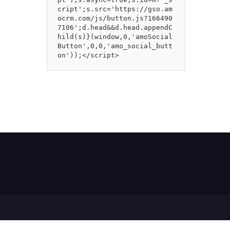
cript';s.src='https://gso.am
ocrm.com/js/button.js?166490
7106';d.head&&d.head.appendC
hild(s)}(window,0,'amoSocial
Button',0,0,'amo_social_butt
on'));</script>