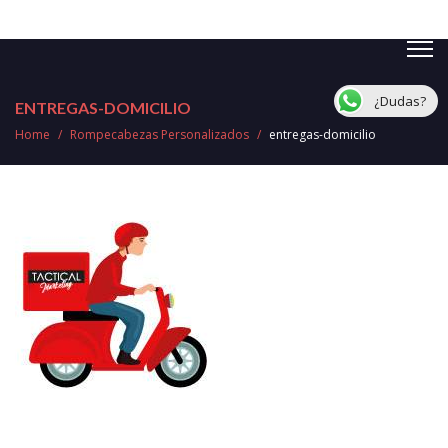
¿Dudas?
ENTREGAS-DOMICILIO
Home
/
Rompecabezas Personalizados
/
entregas-domicilio