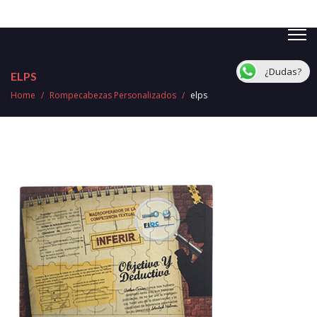
¿Dudas?
ELPS
Home
/
Rompecabezas Personalizados
/
elps