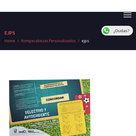
¿Dudas?
EJPS
Home
/
Rompecabezas Personalizados
/
ejps