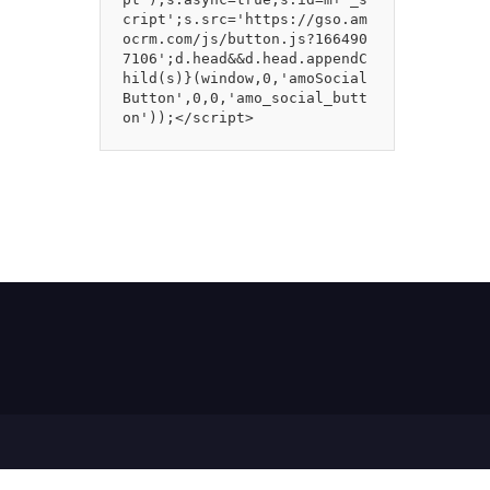
cript';s.src='https://gso.am
ocrm.com/js/button.js?166490
7106';d.head&&d.head.appendC
hild(s)}(window,0,'amoSocial
Button',0,0,'amo_social_butt
on'));</script>