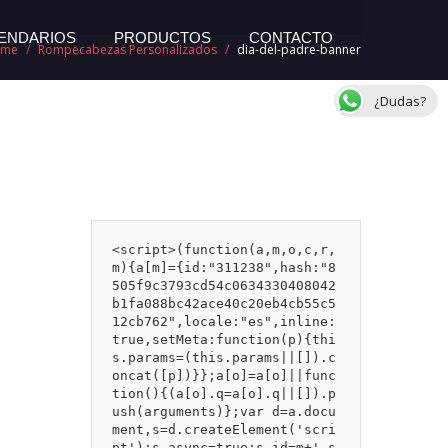
ENDARIOS
PRODUCTOS
CONTACTO
ome
/
Rompecabezas Personalizados
/
dia-del-padre-banner
¿Dudas?
<script>(function(a,m,o,c,r,
m){a[m]={id:"311238",hash:"8
505f9c3793cd54c0634330408042
b1fa088bc42ace40c20eb4cb55c5
12cb762",locale:"es",inline:
true,setMeta:function(p){thi
s.params=(this.params||[]).c
oncat([p])}};a[o]=a[o]||func
tion(){(a[o].q=a[o].q||[]).p
ush(arguments)};var d=a.docu
ment,s=d.createElement('scri
pt');s.async=true;s.id=m+'_s