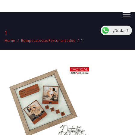
¿Dudas?
1
Home
/
Rompecabezas Personalizados
/
1