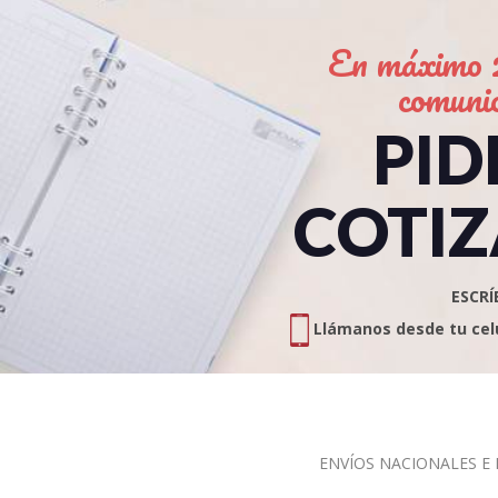
En máximo 2
comuni
PID
COTIZ
ESCRÍ
Llámanos desde tu celul
ENVÍOS NACIONALES E I