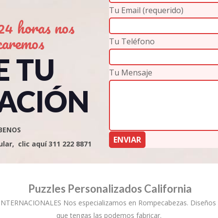
Tu Email (requerido)
4 horas nos
caremos
Tu Teléfono
E TU
Tu Mensaje
ACIÓN
BENOS
ar, clic aquí 311 222 8871
Puzzles Personalizados California
NTERNACIONALES Nos especializamos en Rompecabezas. Diseños per
que tengas las podemos fabricar.