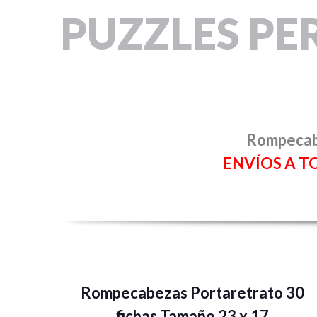
PUZZLES PE
Rompecabe
ENVÍOS A T
Rompecabezas Portaretrato 30
fichas Tamaño 23 x 17