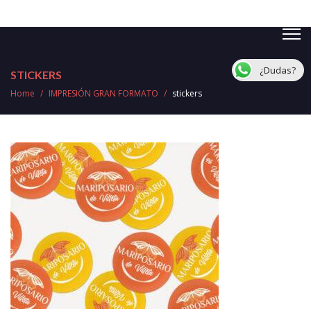
¿Dudas?
STICKERS
Home
/
IMPRESIÓN GRAN FORMATO
/
stickers