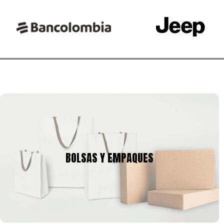
BOLSAS Y EMPAQUES
Tenemos una amplia gama de empaques para tu producto,
BOLSAS Y EMPAQUES
cajas y bolsas en gran variedad de tamaños, calibres,
formas, que se pueden ajustar a la imagen corporativa de tu
empresa.