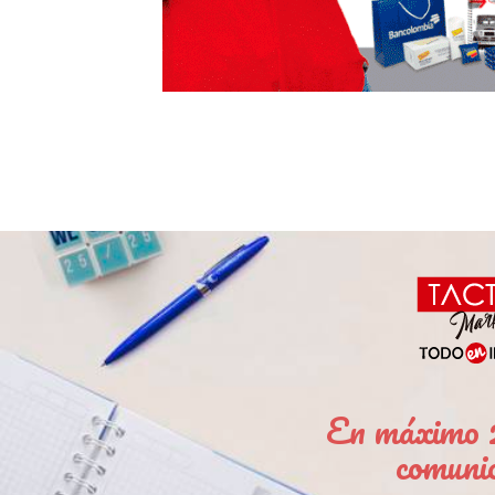
En máximo 2
comuni