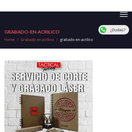
¿Dudas?
GRABADO-EN-ACRILICO
Home
/
Grabado en acrílico
/
grabado-en-acrilico