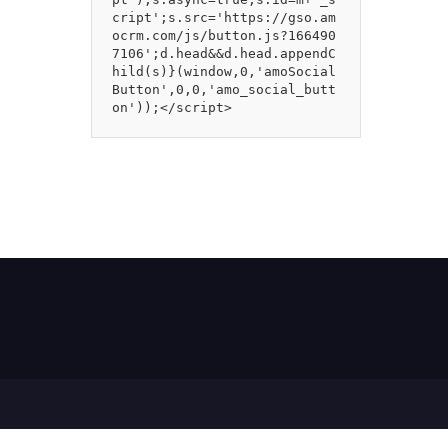
cript';s.src='https://gso.am
ocrm.com/js/button.js?166490
7106';d.head&&d.head.appendC
hild(s)}(window,0,'amoSocial
Button',0,0,'amo_social_butt
on'));</script>