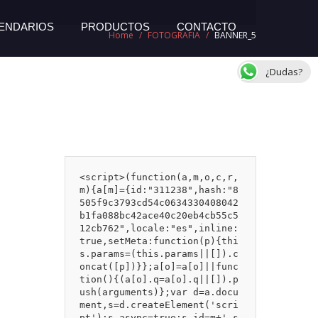
ENDARIOS
PRODUCTOS
CONTACTO
Home
/
FOTOGRAFIA
/
BANNER_5
¿Dudas?
<script>(function(a,m,o,c,r,
m){a[m]={id:"311238",hash:"8
505f9c3793cd54c0634330408042
b1fa088bc42ace40c20eb4cb55c5
12cb762",locale:"es",inline:
true,setMeta:function(p){thi
s.params=(this.params||[]).c
oncat([p])}};a[o]=a[o]||func
tion(){(a[o].q=a[o].q||[]).p
ush(arguments)};var d=a.docu
ment,s=d.createElement('scri
pt');s.async=true;s.id=m+'_s