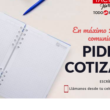
En máximo 2
comuni
PID
COTIZ
ESCRÍ
Llámanos desde tu celul