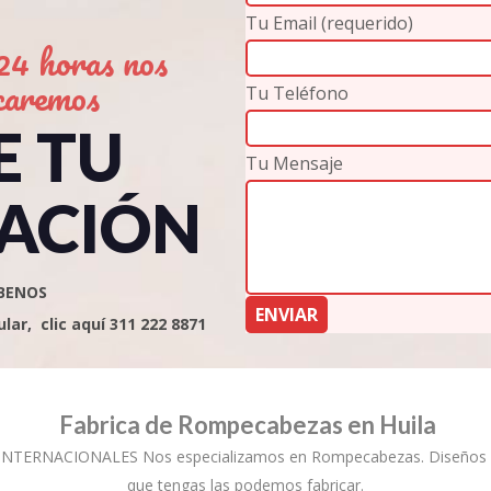
Tu Email (requerido)
4 horas nos
caremos
Tu Teléfono
E TU
Tu Mensaje
ACIÓN
BENOS
ar, clic aquí 311 222 8871
Fabrica de Rompecabezas en Huila
NTERNACIONALES Nos especializamos en Rompecabezas. Diseños per
que tengas las podemos fabricar.