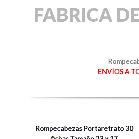
FABRICA D
Rompecabe
ENVÍOS A T
Rompecabezas Portaretrato 30
fichas Tamaño 23 x 17