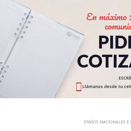
En máximo 2
comuni
PID
COTIZ
ESCRÍ
Llámanos desde tu celul
ENVÍOS NACIONALES E I