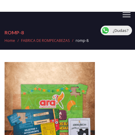
¿Dudas?
ROMP-8
Home
/
FABRICA DE ROMPECABEZAS
/
romp-8