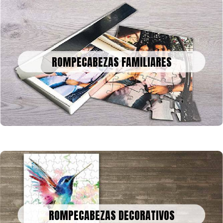
ROMPECABEZAS FAMILIARES
Un bonito recuerdo para decorar o enmarcar en la historia, tus
ROMPECABEZAS FAMILIARES
fotos o collage en rompecabezas, para celebrar una fecha
especial
ROMPECABEZAS DECORATIVOS
Podemos convertir obras de arte, fotografías o recuerdos
ROMPECABEZAS DECORATIVOS