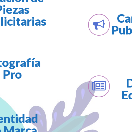
Piezas
Ca
icitarias
Publ
tografía
Pro
Ed
entidad
e Marca