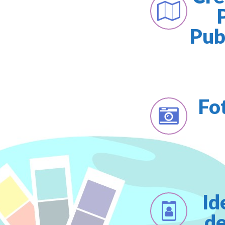
Publ
Fo
Id
d