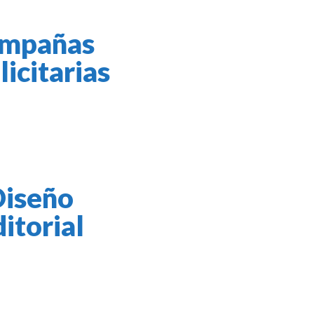
mpañas
icitarias
Diseño
itorial