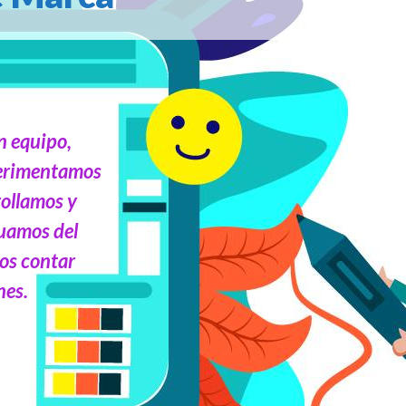
 equipo,
perimentamos
rollamos y
luamos del
mos contar
nes.