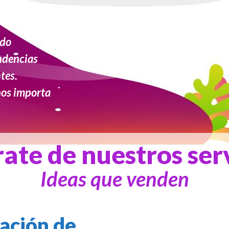
ado
ndencias
tes.
nos importa
ate de nuestros ser
Ideas que venden
ación de