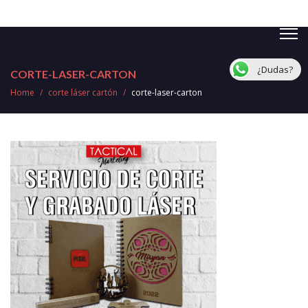
¿Dudas?
CORTE-LASER-CARTON
Home
/
corte láser cartón
/
corte-laser-carton