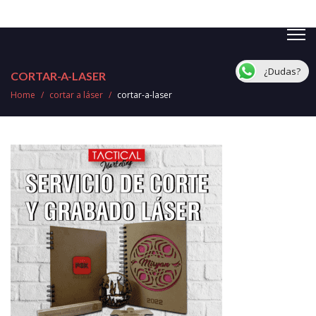
¿Dudas?
CORTAR-A-LASER
Home
/
cortar a láser
/
cortar-a-laser