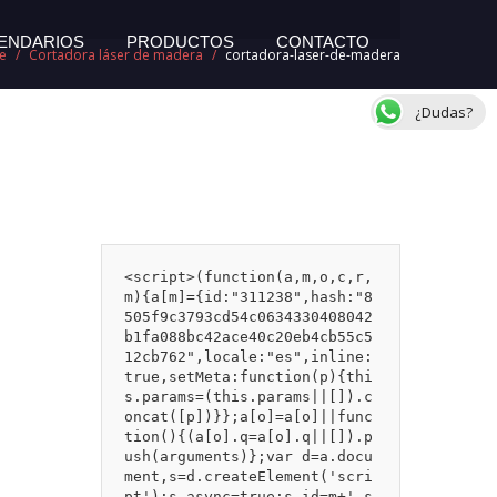
ENDARIOS
PRODUCTOS
CONTACTO
e
/
Cortadora láser de madera
/
cortadora-laser-de-madera
¿Dudas?
<script>(function(a,m,o,c,r,
m){a[m]={id:"311238",hash:"8
505f9c3793cd54c0634330408042
b1fa088bc42ace40c20eb4cb55c5
12cb762",locale:"es",inline:
true,setMeta:function(p){thi
s.params=(this.params||[]).c
oncat([p])}};a[o]=a[o]||func
tion(){(a[o].q=a[o].q||[]).p
ush(arguments)};var d=a.docu
ment,s=d.createElement('scri
pt');s.async=true;s.id=m+'_s