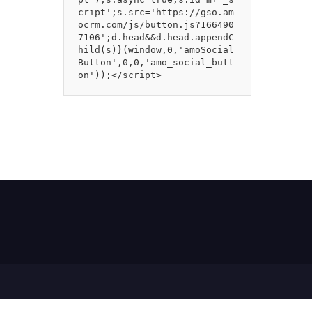
cript';s.src='https://gso.am
ocrm.com/js/button.js?166490
7106';d.head&&d.head.appendC
hild(s)}(window,0,'amoSocial
Button',0,0,'amo_social_butt
on'));</script>