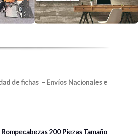
gigante para decorar tu casa u oficina
dad de fichas – Envíos Nacionales e
Rompecabezas 200 Piezas Tamaño