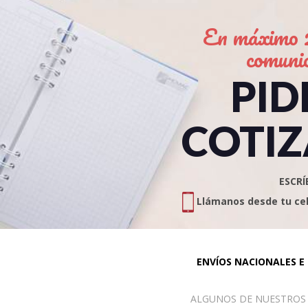
En máximo 2
comuni
PID
COTIZ
ESCRÍ
Llámanos desde tu celu
ENVÍOS NACIONALES E
ALGUNOS DE NUESTROS PR