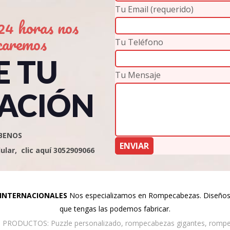
Tu Email (requerido)
4 horas nos
caremos
Tu Teléfono
E TU
Tu Mensaje
ACIÓN
BENOS
lar, clic aquí 3052909066
 INTERNACIONALES
Nos especializamos en Rompecabezas. Diseños p
que tengas las podemos fabricar.
ODUCTOS: Puzzle personalizado, rompecabezas gigantes, rompec