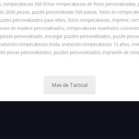
, rompecabezas 500 fichas rompecabezas de fotos personalizadas, 
ado 2000 piezas, puzzle personalizado 500 piezas, fotos en rompecab
uzzles personalizados para niños, fotos rompecabezas, imprimir, r
ezas de madera personalizados, rompecabezas imantados souvenirs
piezas personalizado, encargar puzzles personalizados, puzzle person
invitación rompecabezas boda, invitación rompecabezas 15 años, in
0 piezas personalizados, puzzles personalizados, impresión de ro
Mas de Tactical