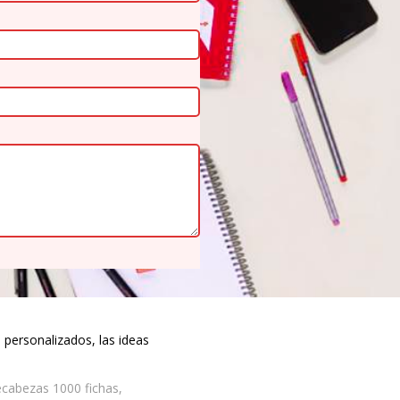
ersonalizados, las ideas
abezas 1000 fichas,