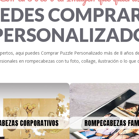
UEDES COMPRAR
PERSONALIZAD
rtos, aqui puedes Comprar Puzzle Personalizado más de 8 años de 
sionales en rompecabezas con tu foto, collage, ilustración o lo que q
ROMPECABE
MPECABEZAS
FAMILIARE
RPORATIVOS
BEZAS CORPORATIVOS
ROMPECABEZAS FAM
Un bonito recuerdo para decor
s para eventos, lanzamientos
en la historia, tus fotos o 
, del tamaño que quieras y con
rompecabezas, para celebra