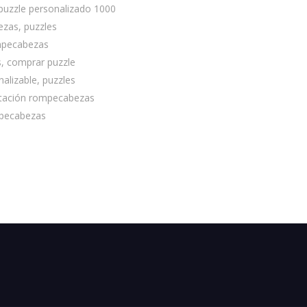
puzzle personalizado 1000
ezas, puzzles
ompecabezas
, comprar puzzle
alizable, puzzles
vitación rompecabezas
mpecabezas