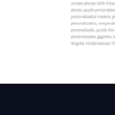
rompecabezas 2000 fichas
piezas, puzzle personaliz
personalizados madera, p
personalizados, rompecab
personalizado, puzzle 500 
personalizados gigantes, 
Bogotá, rompecabezas 100