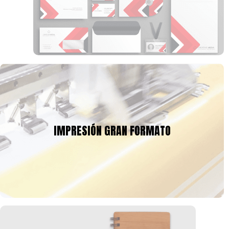
en pequeñas o grandes cantidades, pregúntanos,
tenemos todo en publicidad.
IMPRESIÓN GRAN FORMATO
Diseñamos e imprimimos todo tipo de pendones
publicitarios y banners de alto impacto. Usamos materiales
de la mejor calidad para asegurar la durabilidad y fidelidad del
IMPRESIÓN GRAN FORMATO
Tú eliges el tipo de acabados que requieras:
producto final.
ojales, tubos, con estructura o colgantes. Asegura la mayor
visibilidad e impacto para tu marca o evento con las solución
más eficiente y económica!