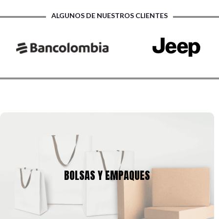
ALGUNOS DE NUESTROS CLIENTES
BOLSAS Y EMPAQUES
Tenemos una amplia gama de empaques para tu producto,
BOLSAS Y EMPAQUES
cajas y bolsas en gran variedad de tamaños, calibres,
formas, que se pueden ajustar a la imagen corporativa de tu
empresa.