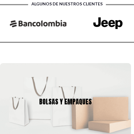
ALGUNOS DE NUESTROS CLIENTES
BOLSAS Y EMPAQUES
Tenemos una amplia gama de empaques para tu producto,
BOLSAS Y EMPAQUES
cajas y bolsas en gran variedad de tamaños, calibres,
formas, que se pueden ajustar a la imagen corporativa de tu
empresa.