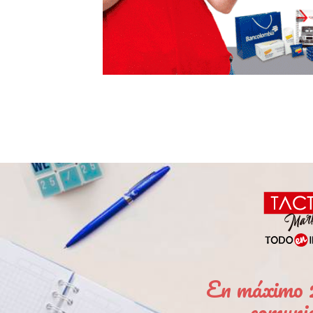
En máximo 2
comuni