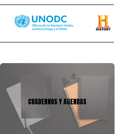
CUADERNOS Y AGENDAS
Tenemos mas de 10 años en la fabricación de
cuadernos y agendas, podemos adecuarnos a tu
CUADERNOS Y AGENDAS
presupuesto y a la necesidad, con gran variedad de
tamaños, cantidad de hojas y materiales.