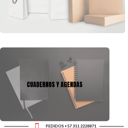
formas, que se pueden ajustar a la imagen corporativa de tu
empresa.
CUADERNOS Y AGENDAS
Tenemos mas de 10 años en la fabricación de
cuadernos y agendas, podemos adecuarnos a tu
CUADERNOS Y AGENDAS
presupuesto y a la necesidad, con gran variedad de
tamaños, cantidad de hojas y materiales.
PEDIDOS +57 311 2228871