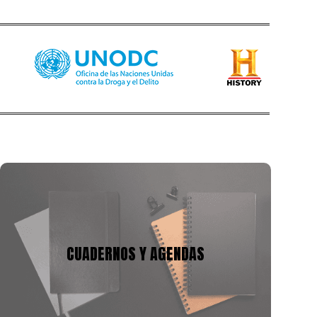
CUADERNOS Y AGENDAS
Tenemos mas de 10 años en la fabricación de
cuadernos y agendas, podemos adecuarnos a tu
CUADERNOS Y AGENDAS
presupuesto y a la necesidad, con gran variedad de
tamaños, cantidad de hojas y materiales.