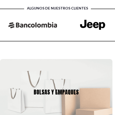
ALGUNOS DE NUESTROS CLIENTES
BOLSAS Y EMPAQUES
Tenemos una amplia gama de empaques para tu producto,
BOLSAS Y EMPAQUES
cajas y bolsas en gran variedad de tamaños, calibres,
formas, que se pueden ajustar a la imagen corporativa de tu
empresa.