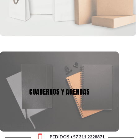
formas, que se pueden ajustar a la imagen corporativa de tu
empresa.
CUADERNOS Y AGENDAS
Tenemos mas de 10 años en la fabricación de
cuadernos y agendas, podemos adecuarnos a tu
CUADERNOS Y AGENDAS
presupuesto y a la necesidad, con gran variedad de
tamaños, cantidad de hojas y materiales.
PEDIDOS +57 311 2228871