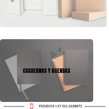
formas, que se pueden ajustar a la imagen corporativa de tu
empresa.
CUADERNOS Y AGENDAS
Tenemos mas de 10 años en la fabricación de
cuadernos y agendas, podemos adecuarnos a tu
CUADERNOS Y AGENDAS
presupuesto y a la necesidad, con gran variedad de
tamaños, cantidad de hojas y materiales.
PEDIDOS +57 311 2228871