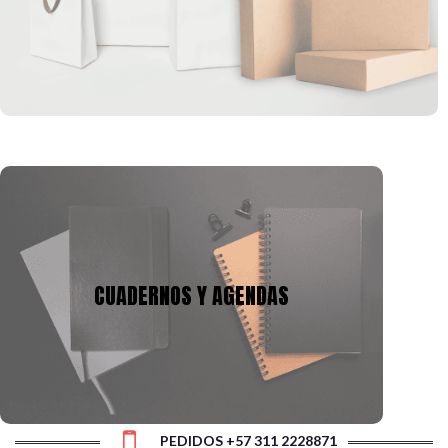
formas, que se pueden ajustar a la imagen corporativa de tu
empresa.
CUADERNOS Y AGENDAS
Tenemos mas de 10 años en la fabricación de
cuadernos y agendas, podemos adecuarnos a tu
CUADERNOS Y AGENDAS
presupuesto y a la necesidad, con gran variedad de
tamaños, cantidad de hojas y materiales.
PEDIDOS +57 311 2228871