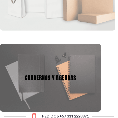
formas, que se pueden ajustar a la imagen corporativa de tu
empresa.
CUADERNOS Y AGENDAS
Tenemos mas de 10 años en la fabricación de
cuadernos y agendas, podemos adecuarnos a tu
CUADERNOS Y AGENDAS
presupuesto y a la necesidad, con gran variedad de
tamaños, cantidad de hojas y materiales.
PEDIDOS +57 311 2228871