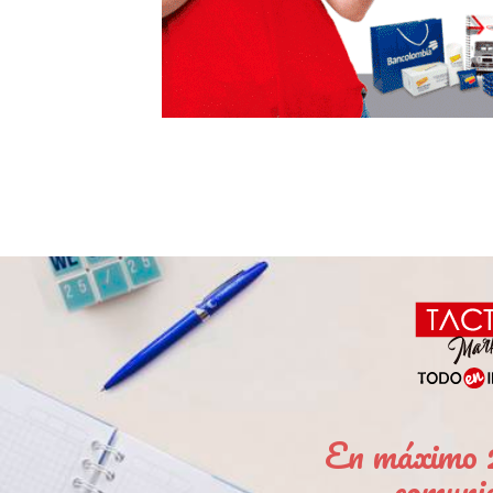
En máximo 2
comuni