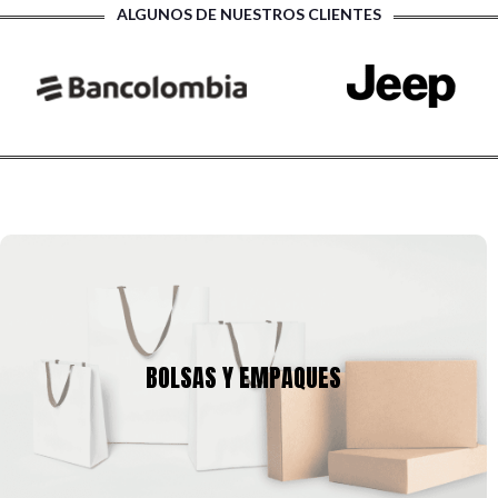
ALGUNOS DE NUESTROS CLIENTES
BOLSAS Y EMPAQUES
Tenemos una amplia gama de empaques para tu producto,
BOLSAS Y EMPAQUES
cajas y bolsas en gran variedad de tamaños, calibres,
formas, que se pueden ajustar a la imagen corporativa de tu
empresa.