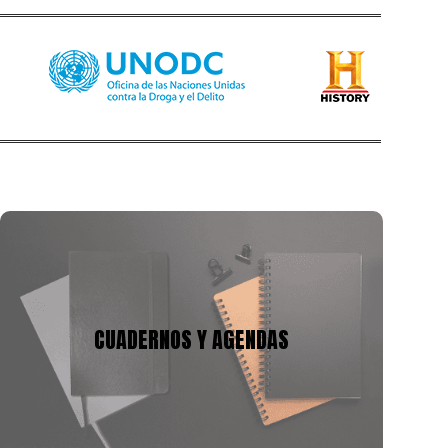
CUADERNOS Y AGENDAS
Tenemos mas de 10 años en la fabricación de
cuadernos y agendas, podemos adecuarnos a tu
CUADERNOS Y AGENDAS
presupuesto y a la necesidad, con gran variedad de
tamaños, cantidad de hojas y materiales.