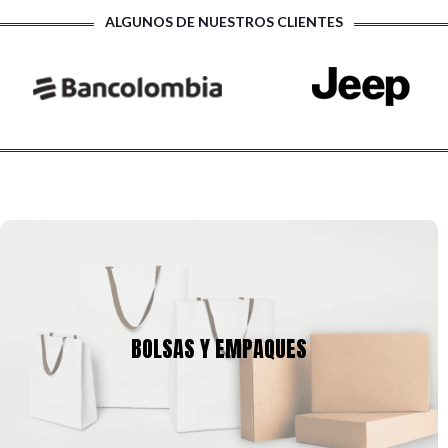
ALGUNOS DE NUESTROS CLIENTES
BOLSAS Y EMPAQUES
Tenemos una amplia gama de empaques para tu producto,
BOLSAS Y EMPAQUES
cajas y bolsas en gran variedad de tamaños, calibres,
formas, que se pueden ajustar a la imagen corporativa de tu
empresa.