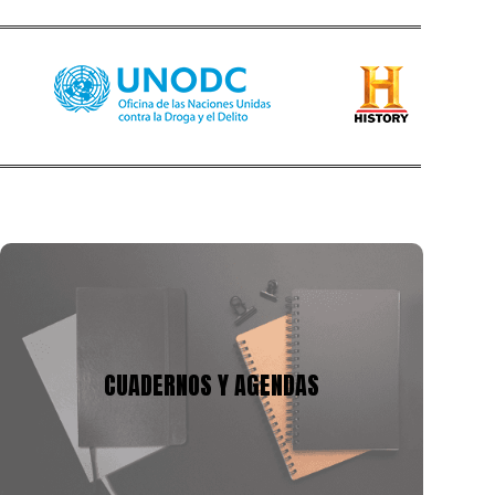
CUADERNOS Y AGENDAS
Tenemos mas de 10 años en la fabricación de
cuadernos y agendas, podemos adecuarnos a tu
CUADERNOS Y AGENDAS
presupuesto y a la necesidad, con gran variedad de
tamaños, cantidad de hojas y materiales.