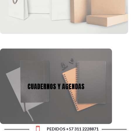
formas, que se pueden ajustar a la imagen corporativa de tu
empresa.
CUADERNOS Y AGENDAS
Tenemos mas de 10 años en la fabricación de
cuadernos y agendas, podemos adecuarnos a tu
CUADERNOS Y AGENDAS
presupuesto y a la necesidad, con gran variedad de
tamaños, cantidad de hojas y materiales.
PEDIDOS +57 311 2228871